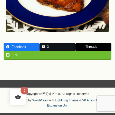
Threads
Facebook
X
LINE
0
Copyright © 門司港ビール All Rights Reserved.
Powered by
WordPress
with
Lightning Theme
&
VK All in One
Expansion Unit