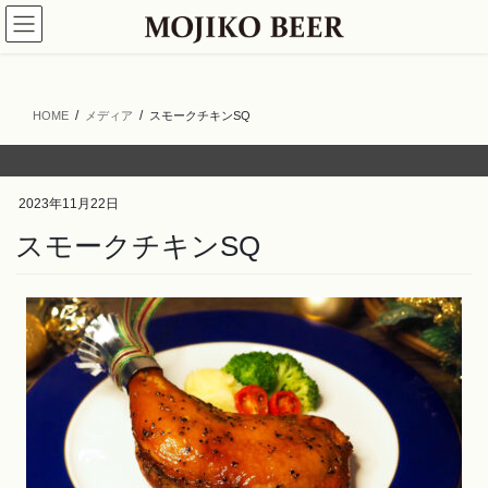
コ
ナ
ン
ビ
テ
ゲ
ン
ー
ツ
シ
HOME
メディア
スモークチキンSQ
へ
ョ
ス
ン
キ
に
ッ
移
2023年11月22日
プ
動
スモークチキンSQ