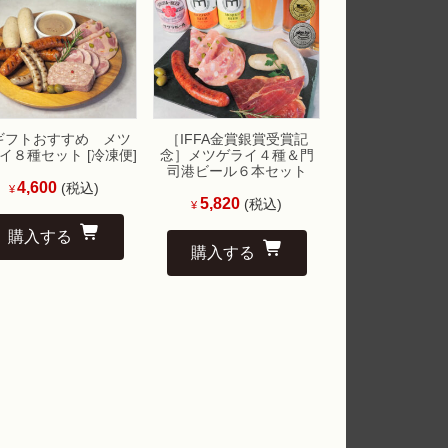
ギフトおすすめ メツ
［IFFA金賞銀賞受賞記
イ８種セット [冷凍便]
念］メツゲライ４種＆門
司港ビール６本セット
4,600
(税込)
¥
5,820
(税込)
¥
購入する
購入する