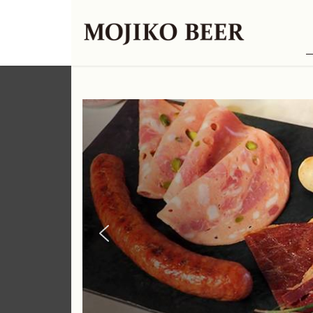
コ
ナ
ン
ビ
テ
ゲ
ン
ー
ツ
シ
へ
ョ
ス
ン
キ
に
ッ
移
プ
動