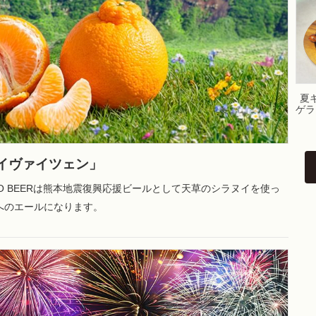
夏
ゲラ
イヴァイツェン」
KO BEERは熊本地震復興応援ビールとして天草のシラヌイを使っ
へのエールになります。