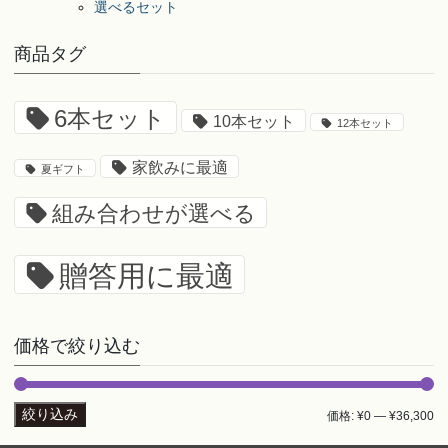
り
選べるセット
ま
す。
商品タグ
オ
プ
6本セット
シ
10本セット
12本セット
ョ
ン
家飲みに最適
夏ギフト
は
組み合わせが選べる
商
品
ペ
贈答用に最適
ー
ジ
か
価格で絞り込む
ら
選
択
絞り込み
最
最
価格:
¥0
—
¥36,300
で
き
低
高