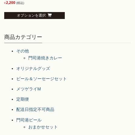
2,200
(税込)
¥
こ
オプションを選択
の
商
品
商品カテゴリー
に
は
その他
複
門司港焼きカレー
数
の
オリジナルグッズ
バ
ビール＆ソーセージセット
リ
エ
メツゲライM
ー
定期便
シ
ョ
配送日指定不可商品
ン
門司港ビール
が
おまかせセット
あ