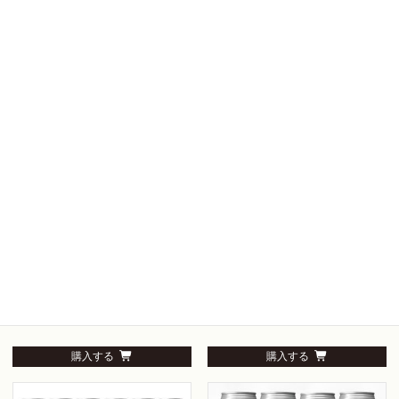
6,765
3,575
(税込)
(税込)
¥
¥
購入する
購入する
門司港ビール 10本セット（ギ
門司港地ビール 30本セット
フトボックス）
16,665
(税込)
¥
5,830
(税込)
¥
購入する
購入する