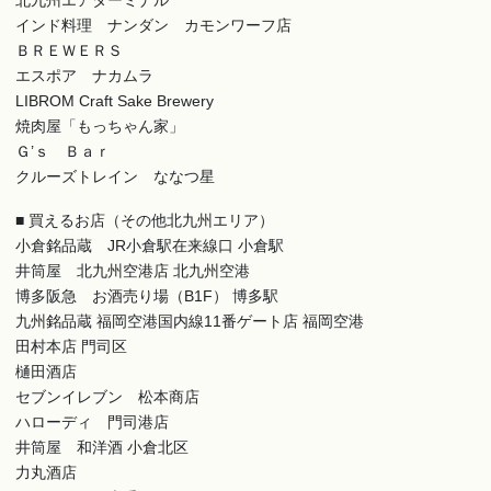
北九州エアターミナル
インド料理 ナンダン カモンワーフ店
ＢＲＥＷＥＲＳ
エスポア ナカムラ
LIBROM Craft Sake Brewery
焼肉屋「もっちゃん家」
Ｇ’ｓ Ｂａｒ
クルーズトレイン ななつ星
■ 買えるお店（その他北九州エリア）
小倉銘品蔵 JR小倉駅在来線口 小倉駅
井筒屋 北九州空港店 北九州空港
博多阪急 お酒売り場（B1F） 博多駅
九州銘品蔵 福岡空港国内線11番ゲート店 福岡空港
田村本店 門司区
樋田酒店
セブンイレブン 松本商店
ハローディ 門司港店
井筒屋 和洋酒 小倉北区
力丸酒店