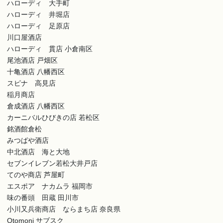
ハローディ 大手町
ハローディ 井堀店
ハローディ 足原店
川口屋酒店
ハローディ 貫店 小倉南区
尾池酒店 戸畑区
十亀酒店 八幡西区
スピナ 高見店
稲月商店
倉成酒店 八幡西区
カーニバルひびきの店 若松区
銘酒館倉松
みつばや酒店
中北酒店 海と大地
セブンイレブン若松大井戸店
てのや商店 芦屋町
エスポア ナカムラ 福岡市
味の番頭 田蔵 田川市
小川又兵衛商店 ならまち店 奈良県
Otomoni サブスク