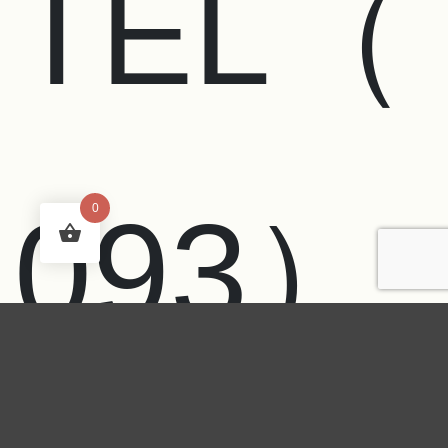
TEL（
093）
0