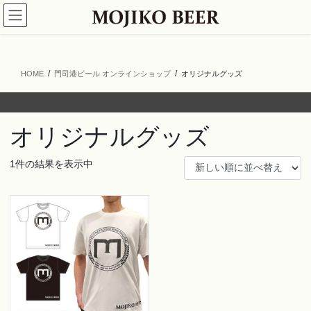
コ
ナ
ン
ビ
テ
ゲ
ン
ー
ツ
シ
HOME
門司港ビール オンラインショップ
オリジナルグッズ
へ
ョ
ス
ン
キ
に
ッ
移
オリジナルグッズ
プ
動
1件の結果を表示中