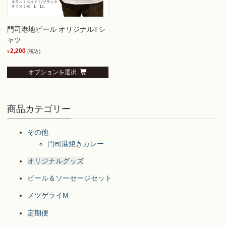
門司港地ビール オリジナルTシ
ャツ
2,200
(税込)
¥
こ
オプションを選択
の
商
品
商品カテゴリー
に
は
その他
複
門司港焼きカレー
数
の
オリジナルグッズ
バ
ビール＆ソーセージセット
リ
エ
メツゲライM
ー
定期便
シ