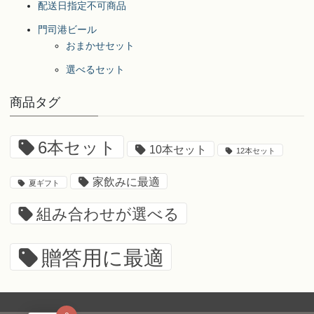
ョ
配送日指定不可商品
ン
門司港ビール
が
おまかせセット
あ
り
選べるセット
ま
す。
商品タグ
オ
プ
6本セット
シ
10本セット
12本セット
ョ
ン
家飲みに最適
夏ギフト
は
組み合わせが選べる
商
品
ペ
贈答用に最適
ー
ジ
か
ら