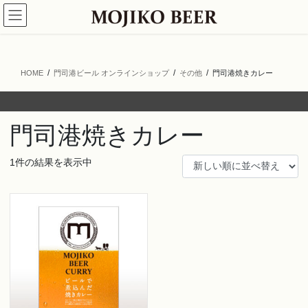
コ
ナ
ン
ビ
テ
ゲ
ン
ー
ツ
シ
HOME
門司港ビール オンラインショップ
その他
門司港焼きカレー
へ
ョ
ス
ン
キ
に
ッ
移
門司港焼きカレー
プ
動
1件の結果を表示中