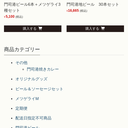
門司港ビール6本＋メツゲライ3
門司港地ビール 30本セット
種セット
16,665
(税込)
¥
5,100
(税込)
¥
購入する
購入する
商品カテゴリー
その他
門司港焼きカレー
オリジナルグッズ
ビール＆ソーセージセット
メツゲライM
定期便
配送日指定不可商品
門司港ビール