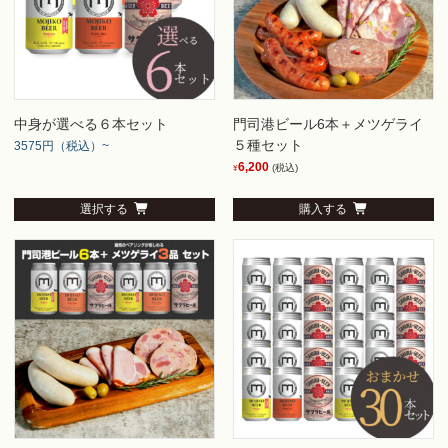
中身が選べる６本セット
門司港ビール6本＋メツゲライ
５種セット
3575円（税込）~
6,200
(税込)
¥
選択する
購入する