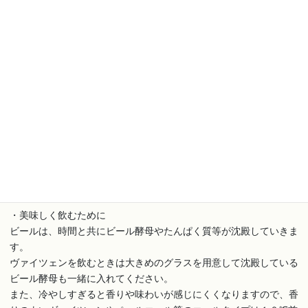
ッ
ト
個
生ビール
原材料／麦芽・ホップ
容 量／350ミリリットル
製造者／門司港レトロビール株式会社
・賞味期限について
ヴァイツェンはより新鮮な状態をご賞味していただきたいので製造
から120日、その他のビールは150日です。 お届け後は冷蔵庫にて
保管してください。ビールは製造された瞬間が最も美味しいのでな
るべく早く飲みましょう。
・美味しく飲むために
ビールは、時間と共にビール酵母やたんぱく質等が沈殿していきま
す。
ヴァイツェンを飲むときは大きめのグラスを用意して沈殿している
ビール酵母も一緒に入れてください。
また、冷やしすぎると香りや味わいが感じにくくなりますので、香