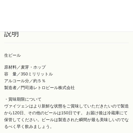
し
３
商品コード:
teikic1
カテゴリー:
定期便
,
配送日指定不可商品
回
コ
ー
説明
ス
［門
司
港
生ビール
地
ビ
原材料／麦芽・ホップ
ー
容 量／350ミリリットル
ル
アルコール分／約５％
定
製造者／門司港レトロビール株式会社
期
便
・賞味期限について
個
ヴァイツェンはより新鮮な状態をご賞味していただきたいので製造
から120日、その他のビールは150日です。 お届け後は冷蔵庫にて
保管してください。ビールは製造された瞬間が最も美味しいのでな
るべく早く飲みましょう。