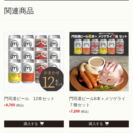
関連商品
門司港ビール 12本セット
門司港ビール6本＋メツゲライ
７種セット
6,765
(税込)
¥
7,200
(税込)
¥
購入する
購入する