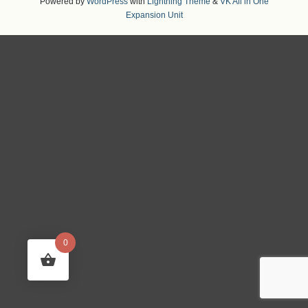
Powered by
WordPress
with
Lightning Theme
&
VK All in One
Expansion Unit
0