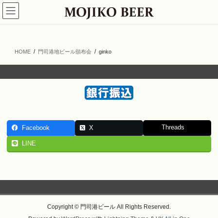
コ
ナ
ン
ビ
テ
ゲ
ン
ー
ツ
シ
HOME
門司港地ビール頒布会
ginko
へ
ョ
ス
ン
キ
に
ッ
移
プ
動
Threads
Facebook
X
LINE
Copyright © 門司港ビール All Rights Reserved.