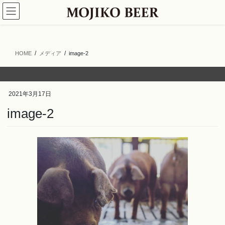
コ
ナ
ン
ビ
テ
ゲ
ン
ー
ツ
シ
HOME
メディア
image-2
へ
ョ
ス
ン
キ
に
ッ
移
2021年3月17日
プ
動
image-2