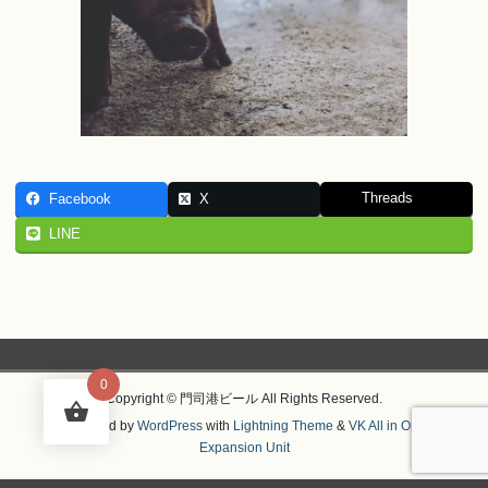
Threads
Facebook
X
LINE
0
Copyright © 門司港ビール All Rights Reserved.
Powered by
WordPress
with
Lightning Theme
&
VK All in One
Expansion Unit