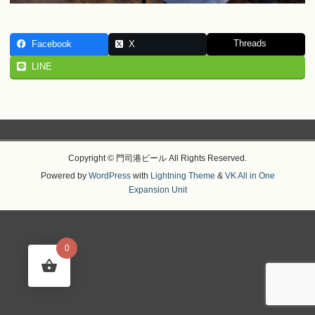
Threads
Facebook
X
LINE
Copyright © 門司港ビール All Rights Reserved.
Powered by
WordPress
with
Lightning Theme
&
VK All in One
Expansion Unit
0