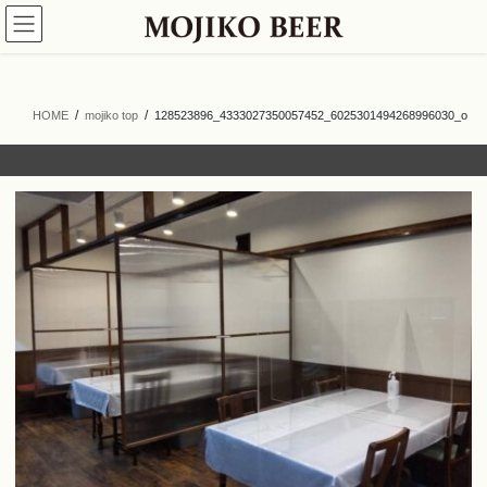
コ
ナ
ン
ビ
テ
ゲ
ン
ー
ツ
シ
HOME
mojiko top
128523896_4333027350057452_6025301494268996030_o
へ
ョ
ス
ン
キ
に
ッ
移
プ
動