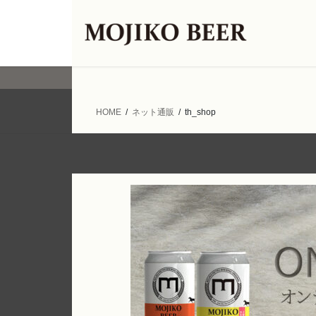
コ
ナ
ン
ビ
テ
ゲ
ン
ー
ツ
シ
へ
ョ
ス
ン
HOME
ネット通販
th_shop
キ
に
ッ
移
プ
動