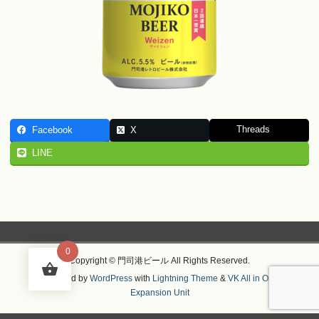
Threads
Facebook
X
LINE
0
Copyright © 門司港ビール All Rights Reserved.
Powered by
WordPress
with
Lightning Theme
&
VK All in One
Expansion Unit