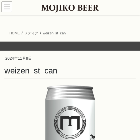
コ
ナ
ン
ビ
テ
ゲ
ン
ー
ツ
シ
HOME
メディア
weizen_st_can
へ
ョ
ス
ン
キ
に
ッ
移
2024年11月8日
プ
動
weizen_st_can