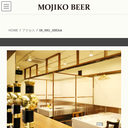
コ
ナ
ン
ビ
テ
ゲ
ン
ー
ツ
シ
HOME
アクセス
08_IMG_6883ok
へ
ョ
ス
ン
キ
に
ッ
移
プ
動