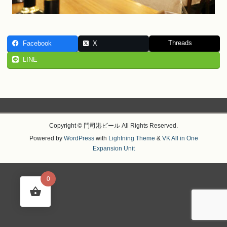
Threads
Facebook
X
LINE
Copyright © 門司港ビール All Rights Reserved.
Powered by
WordPress
with
Lightning Theme
&
VK All in One
Expansion Unit
0