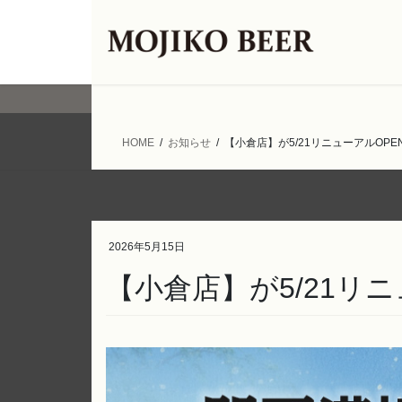
コ
ナ
ン
ビ
テ
ゲ
ン
ー
ツ
シ
へ
ョ
ス
ン
HOME
お知らせ
【小倉店】が5/21リニューアルOPE
キ
に
ッ
移
プ
動
2026年5月15日
【小倉店】が5/21リ