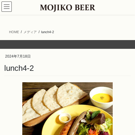
コ
ナ
ン
ビ
テ
ゲ
ン
ー
ツ
シ
HOME
メディア
lunch4-2
へ
ョ
ス
ン
キ
に
ッ
移
2024年7月18日
プ
動
lunch4-2