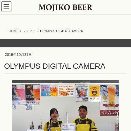
コ
ナ
ン
ビ
テ
ゲ
ン
ー
ツ
シ
HOME
メディア
OLYMPUS DIGITAL CAMERA
へ
ョ
ス
ン
キ
に
ッ
移
2019年10月21日
プ
動
OLYMPUS DIGITAL CAMERA