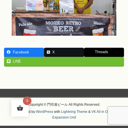
Threads
Facebook
X
LINE
0
Copyright © 門司港ビール All Rights Reserved.
Powered by
WordPress
with
Lightning Theme
&
VK All in One
Expansion Unit