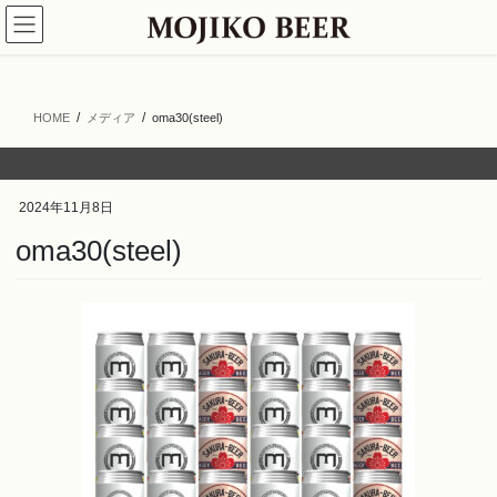
コ
ナ
ン
ビ
テ
ゲ
ン
ー
ツ
シ
HOME
メディア
oma30(steel)
へ
ョ
ス
ン
キ
に
ッ
移
2024年11月8日
プ
動
oma30(steel)