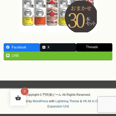
Threads
Facebook
X
LINE
0
Copyright © 門司港ビール All Rights Reserved.
Powered by
WordPress
with
Lightning Theme
&
VK All in One
Expansion Unit