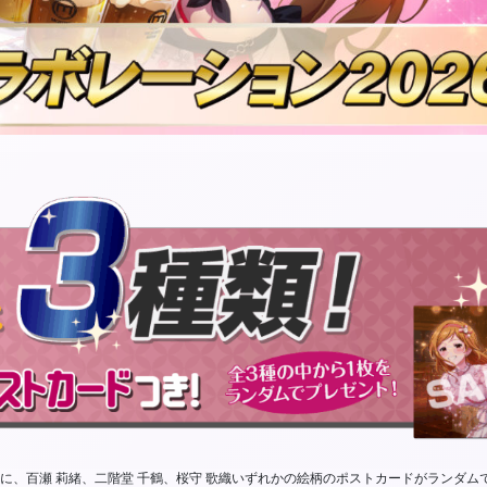
に、百瀬 莉緒、二階堂 千鶴、桜守 歌織いずれかの絵柄のポストカードがランダム