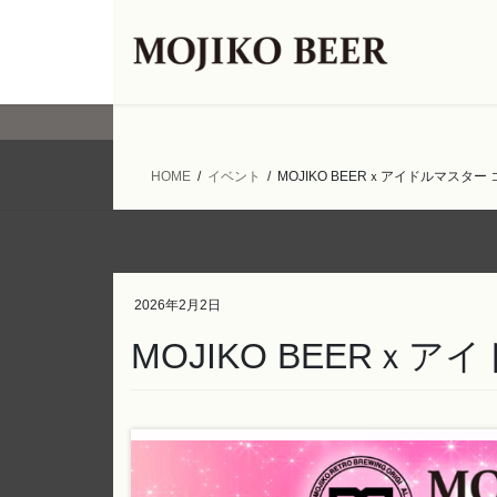
コ
ナ
ン
ビ
テ
ゲ
ン
ー
ツ
シ
へ
ョ
ス
ン
HOME
イベント
MOJIKO BEERｘアイドルマスター 
キ
に
ッ
移
プ
動
2026年2月2日
MOJIKO BEERｘア