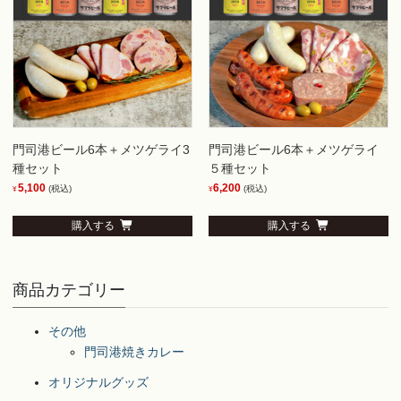
門司港ビール6本＋メツゲライ3
門司港ビール6本＋メツゲライ
種セット
５種セット
5,100
6,200
(税込)
(税込)
¥
¥
購入する
購入する
商品カテゴリー
その他
門司港焼きカレー
オリジナルグッズ