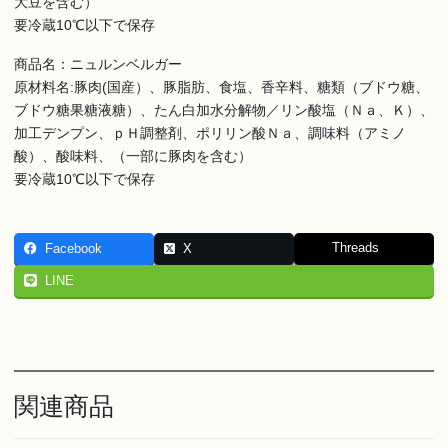
大豆を含む）
要冷蔵10℃以下で保存
商品名：ニュルンベルガー
原材料名:豚肉(国産）、豚脂肪、食塩、香辛料、糖類（ブドウ糖、
ブドウ糖果糖液糖）、たん白加水分解物／リン酸塩（Ｎａ、Ｋ）、
加工デンプン、ｐＨ調整剤、ポリリン酸Ｎａ、調味料（アミノ
酸）、酸味料、（一部に豚肉を含む）
要冷蔵10℃以下で保存
Threads
Facebook
X
LINE
関連商品