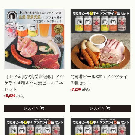
［IFFA金賞銀賞受賞記念］メツ
門司港ビール6本＋メツゲライ
ゲライ４種＆門司港ビール６本
７種セット
セット
7,200
(税込)
¥
5,820
(税込)
¥
購入する
購入する