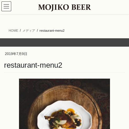
コ
ナ
ン
ビ
テ
ゲ
ン
ー
ツ
シ
HOME
メディア
restaurant-menu2
へ
ョ
ス
ン
キ
に
ッ
移
2019年7月9日
プ
動
restaurant-menu2