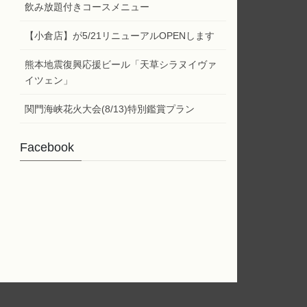
ー
飲み放題付きコースメニュー
【小倉店】が5/21リニューアルOPENします
熊本地震復興応援ビール「天草シラヌイヴァ
イツェン」
関門海峡花火大会(8/13)特別鑑賞プラン
Facebook