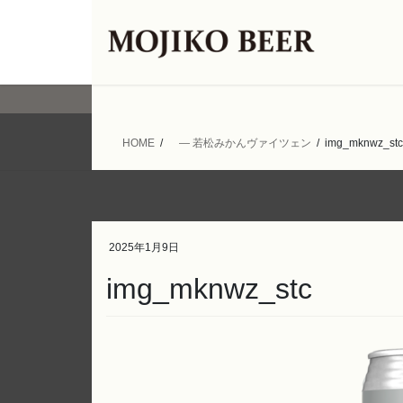
コ
ナ
ン
ビ
テ
ゲ
ン
ー
ツ
シ
へ
ョ
ス
ン
HOME
― 若松みかんヴァイツェン
img_mknwz_stc
キ
に
ッ
移
プ
動
2025年1月9日
img_mknwz_stc