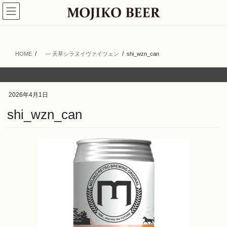
コ
ナ
ン
ビ
テ
ゲ
ン
ー
ツ
シ
HOME
― 天草シラヌイヴァイツェン
shi_wzn_can
へ
ョ
ス
ン
キ
に
ッ
移
2026年4月1日
プ
動
shi_wzn_can