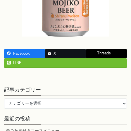
Threads
Facebook
X
LINE
記事カテゴリー
記
事
カ
最近の投稿
テ
ゴ
飲み放題付きコースメニュー