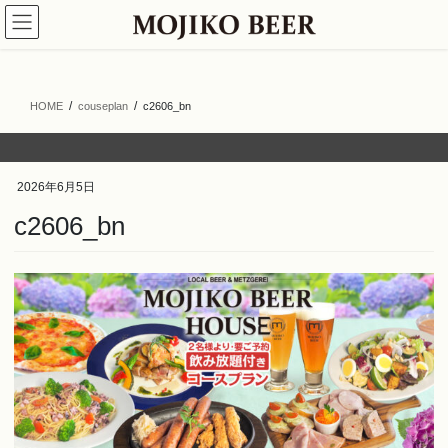
コ
ナ
ン
ビ
テ
ゲ
ン
ー
ツ
シ
HOME
couseplan
c2606_bn
へ
ョ
ス
ン
キ
に
ッ
移
2026年6月5日
プ
動
c2606_bn