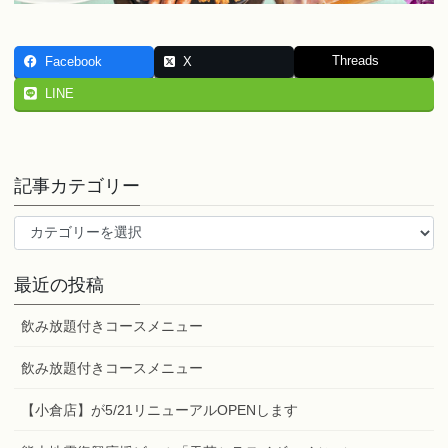
Threads
Facebook
X
LINE
記事カテゴリー
記
事
カ
最近の投稿
テ
ゴ
飲み放題付きコースメニュー
リ
ー
飲み放題付きコースメニュー
【小倉店】が5/21リニューアルOPENします