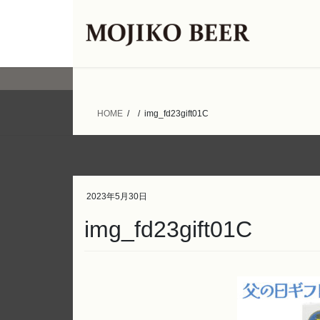
コ
ナ
ン
ビ
テ
ゲ
ン
ー
ツ
シ
へ
ョ
ス
ン
HOME
img_fd23gift01C
キ
に
ッ
移
プ
動
2023年5月30日
img_fd23gift01C