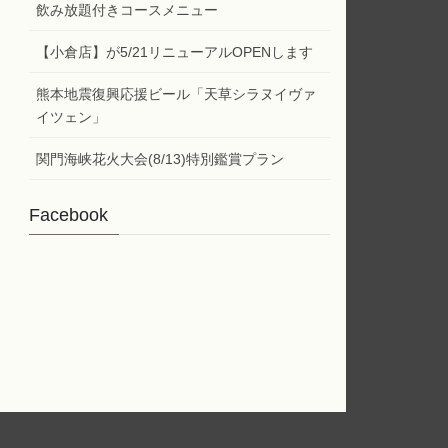
ー
飲み放題付きコースメニュー
【小倉店】が5/21リニューアルOPENします
熊本地震復興応援ビール「天草シラヌイヴァ
イツェン」
関門海峡花火大会(8/13)特別鑑賞プラン
Facebook