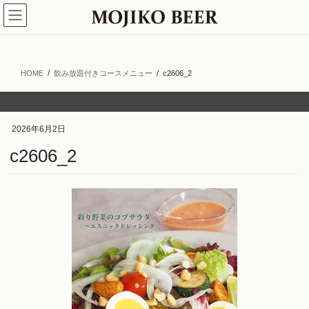
コ
ナ
ン
ビ
テ
ゲ
ン
ー
ツ
シ
HOME
飲み放題付きコースメニュー
c2606_2
へ
ョ
ス
ン
キ
に
ッ
移
2026年6月2日
プ
動
c2606_2