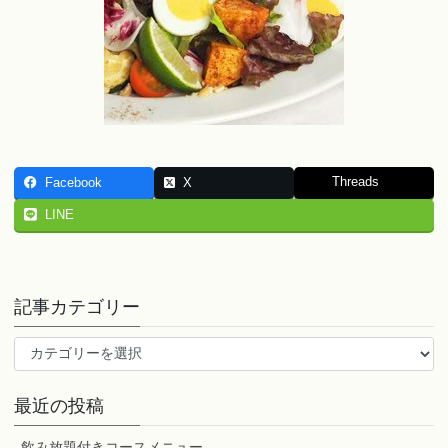
Threads
Facebook
X
LINE
記事カテゴリー
記
事
カ
最近の投稿
テ
ゴ
飲み放題付きコースメニュー