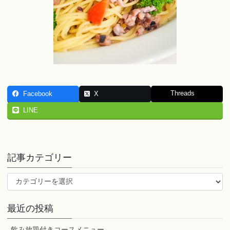
Threads
Facebook
X
LINE
記事カテゴリー
記
事
カ
最近の投稿
テ
ゴ
飲み放題付きコースメニュー