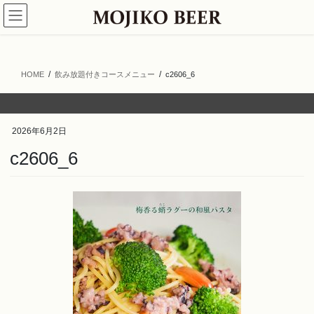
コ
ナ
ン
ビ
テ
ゲ
ン
ー
ツ
シ
HOME
飲み放題付きコースメニュー
c2606_6
へ
ョ
ス
ン
キ
に
ッ
移
2026年6月2日
プ
動
c2606_6