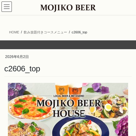
コ
ナ
ン
ビ
テ
ゲ
ン
ー
ツ
シ
HOME
飲み放題付きコースメニュー
c2606_top
へ
ョ
ス
ン
キ
に
ッ
移
2026年6月2日
プ
動
c2606_top