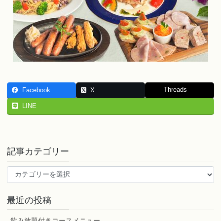
Threads
Facebook
X
LINE
記事カテゴリー
記
事
カ
最近の投稿
テ
ゴ
飲み放題付きコースメニュー