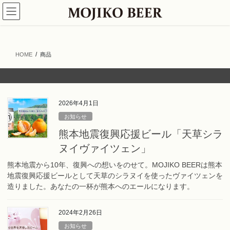
コ
ナ
ン
ビ
テ
ゲ
ン
ー
ツ
シ
HOME
商品
へ
ョ
ス
ン
キ
に
ッ
移
プ
動
2026年4月1日
お知らせ
熊本地震復興応援ビール「天草シラ
ヌイヴァイツェン」
熊本地震から10年、復興への想いをのせて。MOJIKO BEERは熊本
地震復興応援ビールとして天草のシラヌイを使ったヴァイツェンを
造りました。あなたの一杯が熊本へのエールになります。
2024年2月26日
お知らせ