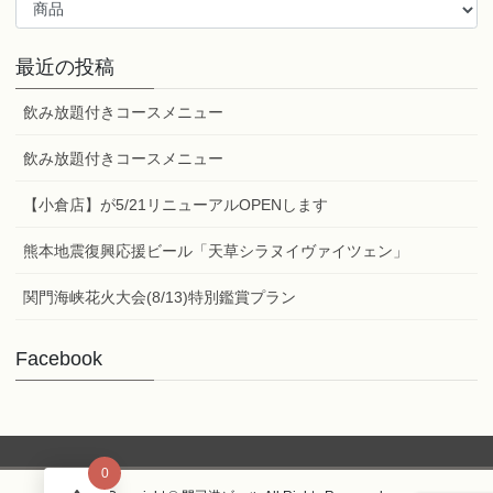
記
事
カ
最近の投稿
テ
ゴ
飲み放題付きコースメニュー
リ
ー
飲み放題付きコースメニュー
【小倉店】が5/21リニューアルOPENします
熊本地震復興応援ビール「天草シラヌイヴァイツェン」
関門海峡花火大会(8/13)特別鑑賞プラン
Facebook
0