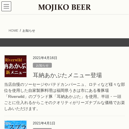
コ
ナ
ン
ビ
テ
ゲ
ン
ー
ツ
シ
HOME
お知らせ
へ
ョ
ス
ン
キ
に
ッ
移
プ
動
2021年4月16日
お知らせ
耳納あかぶたメニュー登場
当店自慢のソーセージやパテドカンパーニュ、ロティなど様々な部
位を使用した自家製豚料理は福岡県うきは市にある養豚場
「Riverwild」のブランド豚「耳納あかぶた」を使用。半頭・一頭
ごとに仕入れるからこそのクオリティがリーズナブルな価格でお楽
しみいただけます。
2021年4月1日