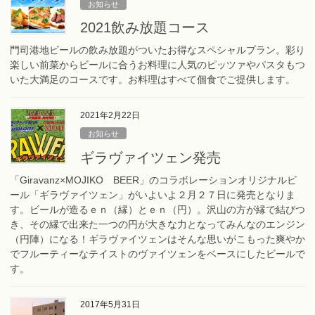
お知らせ
2021飲み放題コース
門司港地ビールの飲み放題がついたお得なスペシャルプラン。彩り
楽しい前菜からビールに合うお料理に人気のピッツァやパスタもつ
いた大満足のコースです。お料理はすべて個食でご提供します。
2021年2月22日
お知らせ
ギラヴァイツェン発売
「Giravanz×MOJIKO BEER」のコラボレーションオリジナルビ
ール「ギラヴァイツェン」がいよいよ２月２７日に発売となりま
す。ビールが造るｅｎ（縁）とｅｎ（円）。沢山の方が縁で結びつ
き、その縁で出来た一つの円が大きな力となってみんなのエンジン
（円陣）になる！ギラヴァイツェンはそんな思いがこもった爽やか
でフルーティーなテイストのヴァイツェンをベースにしたビールで
す。
2017年5月31日