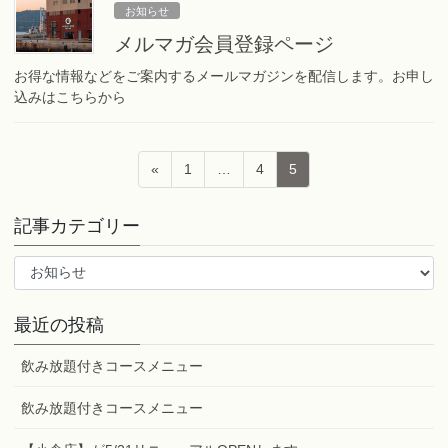
お知らせ
メルマガ会員登録ページ
お得な情報などをご案内するメールマガジンを配信します。お申し
込みはこちらから
投
固
固
固
«
1
…
4
5
稿
定
定
定
ペ
ペ
ペ
の
記事カテゴリー
ー
ー
ー
ペ
ジ
ジ
ジ
記
ー
事
ジ
カ
最近の投稿
テ
送
ゴ
り
飲み放題付きコースメニュー
リ
ー
飲み放題付きコースメニュー