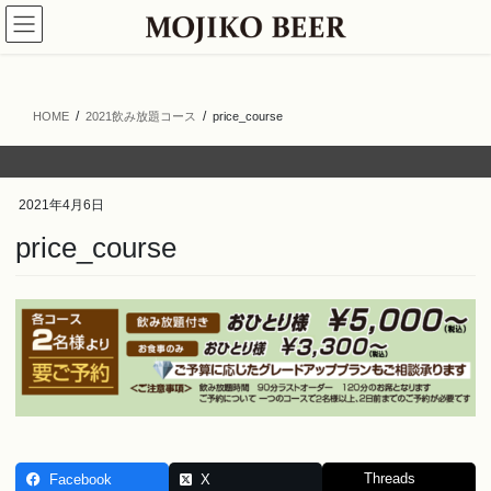
コ
ナ
ン
ビ
テ
ゲ
ン
ー
ツ
シ
HOME
2021飲み放題コース
price_course
へ
ョ
ス
ン
キ
に
ッ
移
2021年4月6日
プ
動
price_course
Threads
Facebook
X