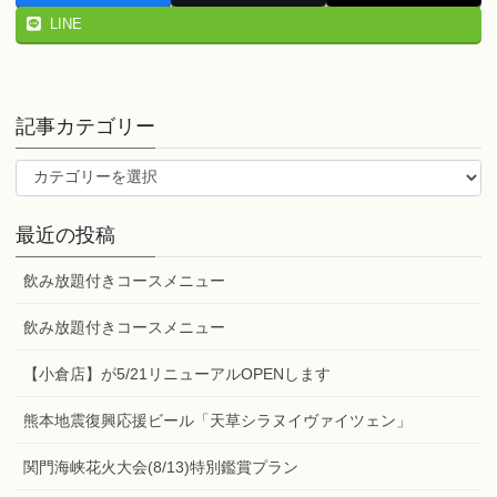
LINE
記事カテゴリー
記
事
カ
最近の投稿
テ
ゴ
飲み放題付きコースメニュー
リ
ー
飲み放題付きコースメニュー
【小倉店】が5/21リニューアルOPENします
熊本地震復興応援ビール「天草シラヌイヴァイツェン」
関門海峡花火大会(8/13)特別鑑賞プラン