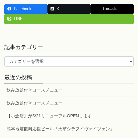
Threads
Facebook
X
LINE
記事カテゴリー
記
事
カ
最近の投稿
テ
ゴ
飲み放題付きコースメニュー
リ
ー
飲み放題付きコースメニュー
【小倉店】が5/21リニューアルOPENします
熊本地震復興応援ビール「天草シラヌイヴァイツェン」