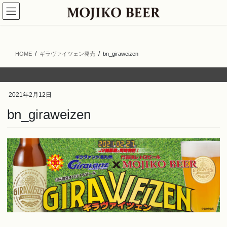
コ
ナ
ン
ビ
テ
ゲ
ン
ー
ツ
シ
HOME
ギラヴァイツェン発売
bn_giraweizen
へ
ョ
ス
ン
キ
に
ッ
移
2021年2月12日
プ
動
bn_giraweizen