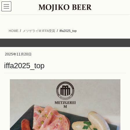
コ
ナ
ン
ビ
テ
ゲ
ン
ー
ツ
シ
HOME
メツゲライM IFFA受賞
iffa2025_top
へ
ョ
ス
ン
キ
に
ッ
移
2025年11月20日
プ
動
iffa2025_top