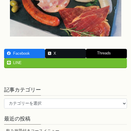
Threads
Facebook
X
LINE
記事カテゴリー
記
事
カ
最近の投稿
テ
ゴ
飲み放題付きコースメニュー