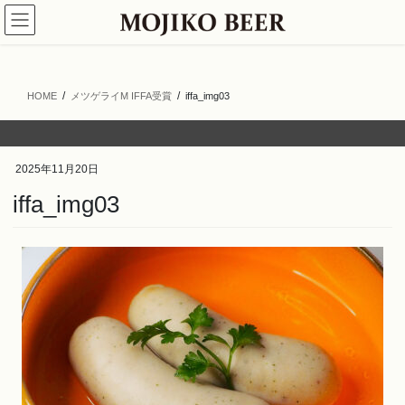
コ
ナ
ン
ビ
テ
ゲ
ン
ー
ツ
シ
HOME
メツゲライM IFFA受賞
iffa_img03
へ
ョ
ス
ン
キ
に
ッ
移
2025年11月20日
プ
動
iffa_img03