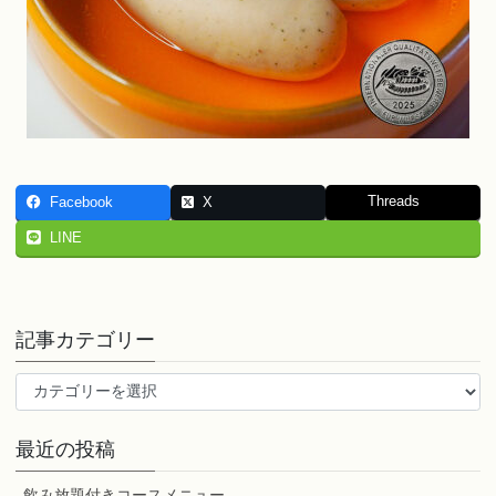
Threads
Facebook
X
LINE
記事カテゴリー
記
事
カ
最近の投稿
テ
ゴ
飲み放題付きコースメニュー