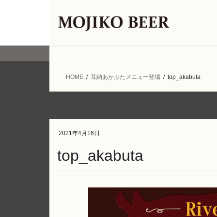
コ
ナ
ン
ビ
テ
ゲ
ン
ー
ツ
シ
へ
ョ
ス
ン
HOME
耳納あかぶたメニュー登場
top_akabuta
キ
に
ッ
移
プ
動
2021年4月16日
top_akabuta