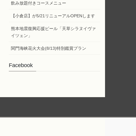
ー
飲み放題付きコースメニュー
【小倉店】が5/21リニューアルOPENします
熊本地震復興応援ビール「天草シラヌイヴァ
イツェン」
関門海峡花火大会(8/13)特別鑑賞プラン
Facebook