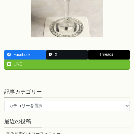
Threads
Facebook
X
LINE
記事カテゴリー
記
事
カ
最近の投稿
テ
ゴ
飲み放題付きコースメニュー