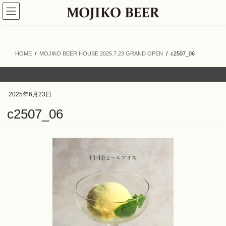
コ
ナ
ン
ビ
テ
ゲ
ン
ー
ツ
シ
HOME
MOJIKO BEER HOUSE 2025.7.23 GRAND OPEN
c2507_06
へ
ョ
ス
ン
キ
に
ッ
移
2025年6月23日
プ
動
c2507_06