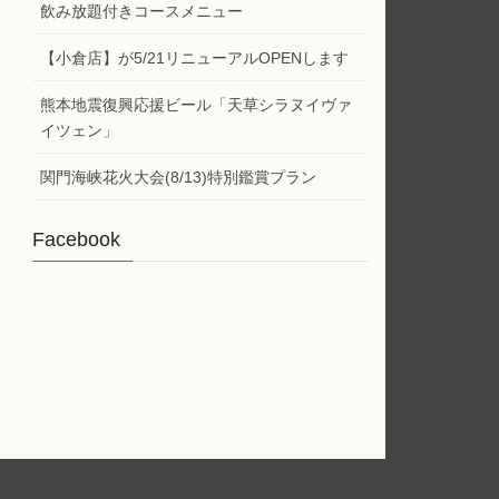
ー
飲み放題付きコースメニュー
【小倉店】が5/21リニューアルOPENします
熊本地震復興応援ビール「天草シラヌイヴァ
イツェン」
関門海峡花火大会(8/13)特別鑑賞プラン
Facebook