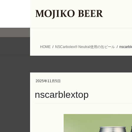
コ
ナ
ン
ビ
テ
ゲ
ン
ー
ツ
シ
へ
ョ
ス
ン
HOME
NSCarbolex® Neutral使用の缶ビール
nscarbl
キ
に
ッ
移
プ
動
2025年11月5日
nscarblextop