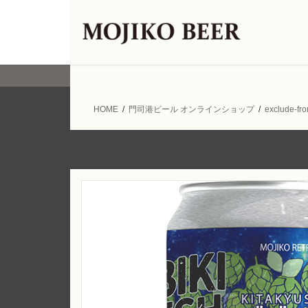
コ
ナ
ン
ビ
テ
ゲ
ン
ー
ツ
シ
へ
ョ
ス
ン
HOME
門司港ビール オンラインショップ
exclude-fr
キ
に
ッ
移
プ
動