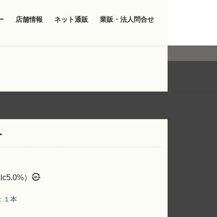
ー
店舗情報
ネット通販
業販・法人問合せ
ー
5.0%）
:
１本