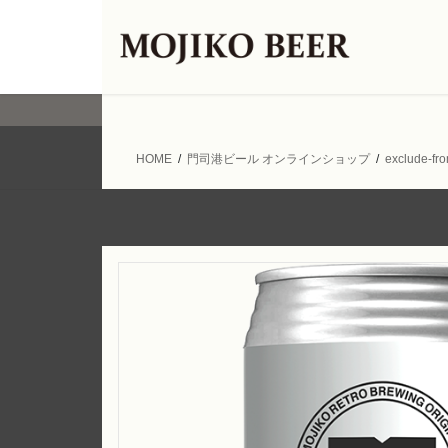
コ
ナ
ン
ビ
テ
ゲ
ン
ー
ツ
シ
へ
ョ
ス
ン
HOME
門司港ビール オンラインショップ
exclude-fr
キ
に
ッ
移
プ
動