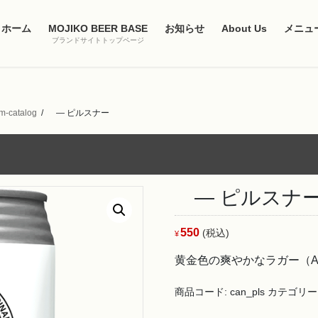
ホーム
MOJIKO BEER BASE
お知らせ
About Us
メニュ
ブランドサイトトップページ
om-catalog
― ピルスナー
― ピルスナ
550
(税込)
¥
黄金色の爽やかなラガー（Alc
商品コード:
can_pls
カテゴリー