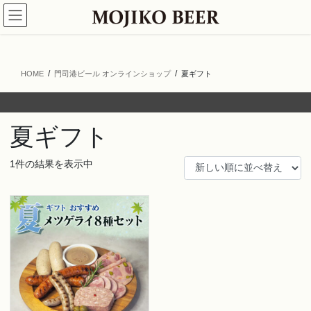
コ
ナ
ン
ビ
テ
ゲ
ン
ー
ツ
シ
HOME
門司港ビール オンラインショップ
夏ギフト
へ
ョ
ス
ン
キ
に
ッ
移
夏ギフト
プ
動
1件の結果を表示中