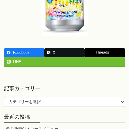
Threads
Facebook
X
LINE
記事カテゴリー
記
事
カ
最近の投稿
テ
ゴ
飲み放題付きコースメニュー