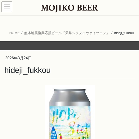
コ
ナ
ン
ビ
テ
ゲ
ン
ー
ツ
シ
HOME
熊本地震復興応援ビール「天草シラヌイヴァイツェン」
hideji_fukkou
へ
ョ
ス
ン
キ
に
ッ
移
2026年3月24日
プ
動
hideji_fukkou