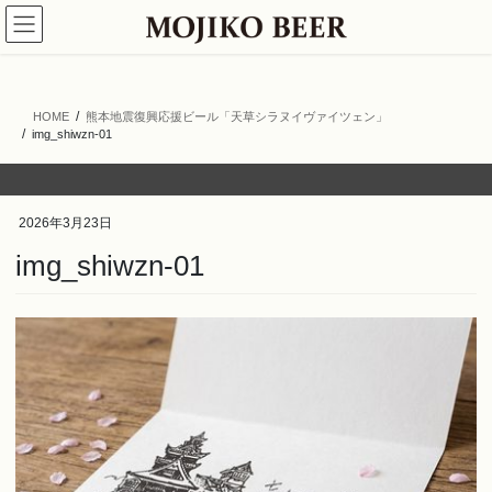
コ
ナ
ン
ビ
テ
ゲ
ン
ー
ツ
シ
HOME
熊本地震復興応援ビール「天草シラヌイヴァイツェン」
へ
ョ
img_shiwzn-01
ス
ン
キ
に
ッ
移
プ
動
2026年3月23日
img_shiwzn-01