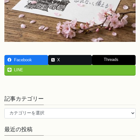
Threads
Facebook
X
LINE
記事カテゴリー
記
事
カ
最近の投稿
テ
ゴ