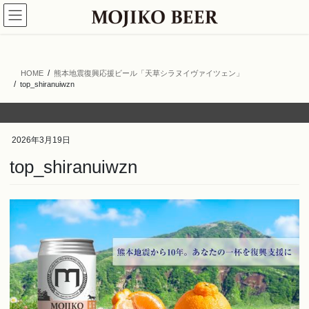
コ
ナ
ン
ビ
テ
ゲ
ン
ー
ツ
シ
HOME
熊本地震復興応援ビール「天草シラヌイヴァイツェン」
へ
ョ
top_shiranuiwzn
ス
ン
キ
に
ッ
移
プ
動
2026年3月19日
top_shiranuiwzn