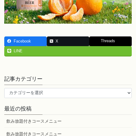
Threads
Facebook
X
LINE
記事カテゴリー
記
事
カ
最近の投稿
テ
ゴ
飲み放題付きコースメニュー
リ
ー
飲み放題付きコースメニュー