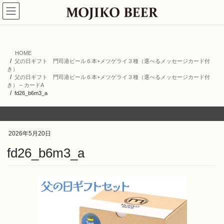
コ
ナ
ン
ビ
テ
ゲ
ン
ー
ツ
シ
HOME
へ
ョ
父の日ギフト 門司港ビール６本+メツゲライ３種（選べるメッセージカード付
ス
ン
き）
キ
に
父の日ギフト 門司港ビール６本+メツゲライ３種（選べるメッセージカード付
き） – カードA
ッ
移
fd26_b6m3_a
プ
動
2026年5月20日
fd26_b6m3_a