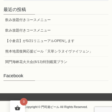
カ
最近の投稿
テ
ゴ
飲み放題付きコースメニュー
リ
ー
飲み放題付きコースメニュー
【小倉店】が5/21リニューアルOPENします
熊本地震復興応援ビール「天草シラヌイヴァイツェン」
関門海峡花火大会(8/13)特別鑑賞プラン
Facebook
0
Copyright © 門司港ビール All Rights Reserved.