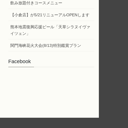
ー
飲み放題付きコースメニュー
【小倉店】が5/21リニューアルOPENします
熊本地震復興応援ビール「天草シラヌイヴァ
イツェン」
関門海峡花火大会(8/13)特別鑑賞プラン
Facebook