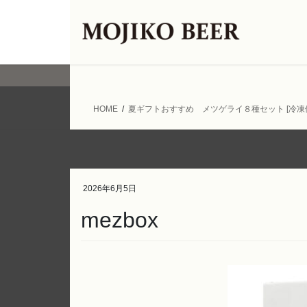
コ
ナ
ン
ビ
テ
ゲ
ン
ー
ツ
シ
へ
ョ
ス
ン
HOME
夏ギフトおすすめ メツゲライ８種セット [冷凍
キ
に
ッ
移
プ
動
2026年6月5日
mezbox