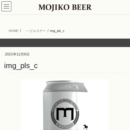
コ
ナ
ン
ビ
テ
ゲ
ン
ー
ツ
シ
HOME
― ピルスナー
img_pls_c
へ
ョ
ス
ン
キ
に
ッ
移
2021年12月6日
プ
動
img_pls_c