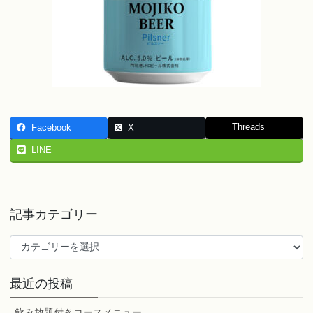
Threads
Facebook
X
LINE
記事カテゴリー
記
事
カ
最近の投稿
テ
ゴ
飲み放題付きコースメニュー