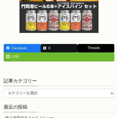
Threads
Facebook
X
LINE
記事カテゴリー
記
事
カ
最近の投稿
テ
ゴ
飲み放題付きコースメニュー