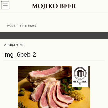
コ
ナ
ン
ビ
テ
ゲ
ン
ー
ツ
シ
HOME
img_6beb-2
へ
ョ
ス
ン
キ
に
ッ
移
2023年1月19日
プ
動
img_6beb-2