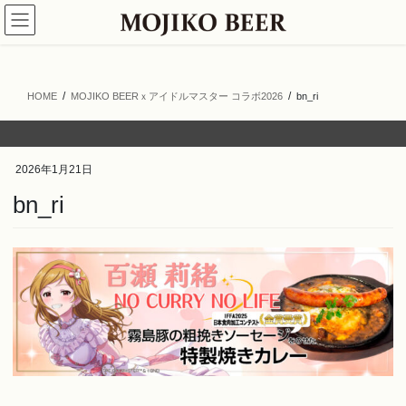
コ
ナ
ン
ビ
テ
ゲ
ン
ー
ツ
シ
HOME
MOJIKO BEERｘアイドルマスター コラボ2026
bn_ri
へ
ョ
ス
ン
キ
に
ッ
移
2026年1月21日
プ
動
bn_ri