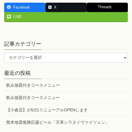
Threads
Facebook
X
LINE
記事カテゴリー
記
事
カ
最近の投稿
テ
ゴ
飲み放題付きコースメニュー
リ
ー
飲み放題付きコースメニュー
【小倉店】が5/21リニューアルOPENします
熊本地震復興応援ビール「天草シラヌイヴァイツェン」